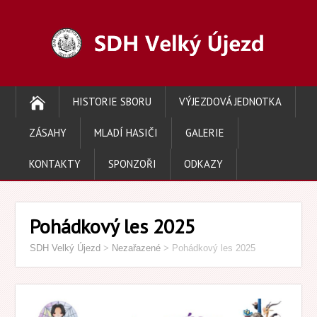
HISTORIE SBORU
VÝJEZDOVÁ JEDNOTKA
ZÁSAHY
MLADÍ HASIČI
GALERIE
KONTAKTY
SPONZOŘI
ODKAZY
Pohádkový les 2025
SDH Velký Újezd
>
Nezařazené
>
Pohádkový les 2025