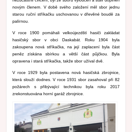
nezúčastnil cvičení, byl ze sboru vyloučen a stav doplněn
novým členem. V době svého založení měl sbor jednu
starou ruční stříkačku uschovanou v dřevěné boudě za
palírnou.
V roce 1900 pomáhali velkoújezdští hasiči zakládat
hasičský sbor v obci Daskabát. Roku 1904 byla
zakoupena nová stříkačka, na její zaplacení byla část
peněz získána sbírkou a větší část půjčkou. Byla
opravena i stará stříkačka, takže sbor užíval dvě.
V roce 1929 byla postavena nová hasičská zbrojnice,
která slouží dodnes. V roce 1931 sbor zasahoval při 82
požárech s přibývající technikou byla roku 2017
zrekonstuována horní garáž zbrojnice.