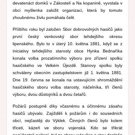
devatenáct domků v Zákostelí a Na kopanině, vyvstala v
obci myšlenka založit organizaci, která by tomuto
zhoubnému živlu pomáhala čelit.
Příštího roku byl založen Sbor dobrovolných hasičů jako
první český venkovský sbor tehdejšího okresu
lipenského. Bylo to v úterý 10. května 1881, když se z
iniciativy tehdejšího starosty obce Hynka Bednaříka
konala volba prozatímního výboru pro zřízení spolku
hasičského ve Velkém Újezdě. Stanovy spolku byly
schváleny obecním zastupitelstvem již 1. května 1881.
Dne 19. června se konala na ustavujícím shromáždění
hasičského sboru volba starosty, náčelníka, tří členů
výboru, dvou důstojníků a dvou četařů.
Požárů postupně díky včasnému a účinnému zásahu
hasičů ubývalo. Zajížděli k požárům i do sousedních
obcí, nejčastěji do Výklek. Činných členů bylo kolem
třiceti, kázeň ve sboru vojenská. Kdo se třikrát