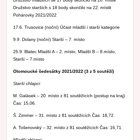
Družstvo mladších se 17 body skončilo na 20. místě
Družstvo starších s 18 body skončilo na 22. místě
Pohárovky 2021/2022
17.6. Trusovice (noční) Účast mladší i starší kategorie
9.9. Dolany (noční) Starší – 7. místo
25.9. Blatec Mladší A – 2. místo, Mladší B – 8.místo,
Starší – 7.místo
Olomoucké šedesátky 2021/2022 (3 z 5 soutěží)
Starší chlapci:
M. Galásek – 20. místo z 81 soutěžících (postup na kraj)
Čas: 15,06.
Š. Zimmer – 31. místo z 81 soutěžících Čas: 18,72.
A. Tošenovský – 32. místo z 81 soutěžících Čas: 16,71.
Mladší chlapci: